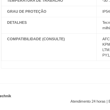
TEMPERATURA DE TRABALHO
-30
GRAU DE PROTEÇÃO
IP54
DETALHES
Tecn
milh
COMPATIBILIDADE (CONSULTE)
AFC,
KPM,
LTM,
PY1
technik
Atendimento 24 horas | 