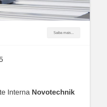
Saiba mais...
5
e Interna
Novotechnik