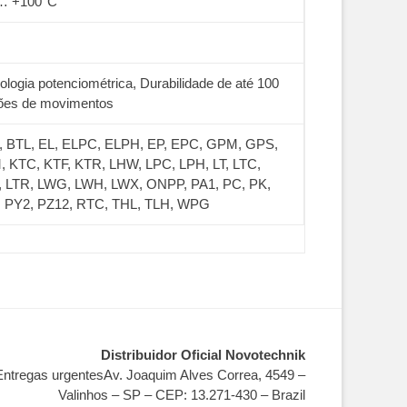
 … +100°C
ologia potenciométrica, Durabilidade de até 100
ões de movimentos
 BTL, EL, ELPC, ELPH, EP, EPC, GPM, GPS,
 KTC, KTF, KTR, LHW, LPC, LPH, LT, LTC,
 LTR, LWG, LWH, LWX, ONPP, PA1, PC, PK,
, PY2, PZ12, RTC, THL, TLH, WPG
Distribuidor Oficial Novotechnik
Entregas urgentesAv. Joaquim Alves Correa, 4549 –
Valinhos – SP – CEP: 13.271-430 – Brazil