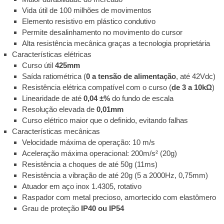
Vida útil de 100 milhões de movimentos
Elemento resistivo em plástico condutivo
Permite desalinhamento no movimento do cursor
Alta resistência mecânica graças a tecnologia proprietária
Características elétricas
Curso útil
425mm
Saída ratiométrica (
0 a tensão de alimentação
, até 42Vdc)
Resistência elétrica compatível com o curso (
de 3 a 10kΩ
)
Linearidade de até
0,04 ±%
do fundo de escala
Resolução elevada de
0,01mm
Curso elétrico maior que o definido, evitando falhas
Características mecânicas
Velocidade máxima de operação: 10 m/s
Aceleração máxima operacional: 200m/s² (20g)
Resistência a choques de até 50g (11ms)
Resistência a vibração de até 20g (5 a 2000Hz, 0,75mm)
Atuador em aço inox 1.4305, rotativo
Raspador com metal precioso, amortecido com elastômero
Grau de proteção
IP40 ou IP54